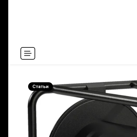
Перейти
к
содержимому
fraction.com.ua
Статьи