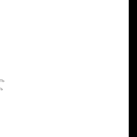
еть
ть