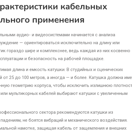
арактеристики кабельных
ального применения
льными аудио- и видеосистемами начинается с анализа
луждение — ориентироваться исключительно на длину или
тик гораздо шире и комплекснее, ведь каждая из них косвенно
ксплуатации и безопасность на рабочей площадке.
имая длина и емкость катушки. В студийных и сценических
 от 25 до 100 метров, а иногда — и более. Катушка должна им
нную геометрию корпуса, чтобы исключить излишнюю плотнос
 или мультикорных кабелей выбирают катушки с увеличенным
профессионального сектора рекомендуются катушки из
падениям, не боятся вибраций и механического воздействия.
мальной намотке, защищая кабель от защемления и внешних