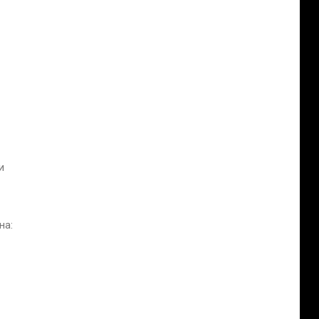
и
на: